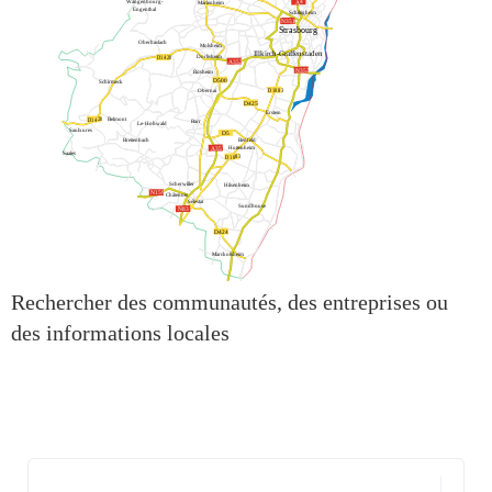
A4
Wangenbourg-
Marlenheim
Engenthal
Schiltigheim
N351
Strasbourg
Oberhaslach
Molsheim
Illkirch-Graffenstaden
Dorlisheim
D1420
A352
N352
Rosheim
D500
Schirmeck
Obernai
D1083
D425
Erstein
Belmont
D1420
Barr
Le-Hohwald
Saulxures
D5
Breitenbach
Benfeld
Huttenheim
A35
Saales
D1083
Scherwiller
Hilsenheim
N159
Châtenois
Sélestat
Sundhouse
N83
D424
Marckolsheim
Rechercher des communautés, des entreprises ou
des informations locales