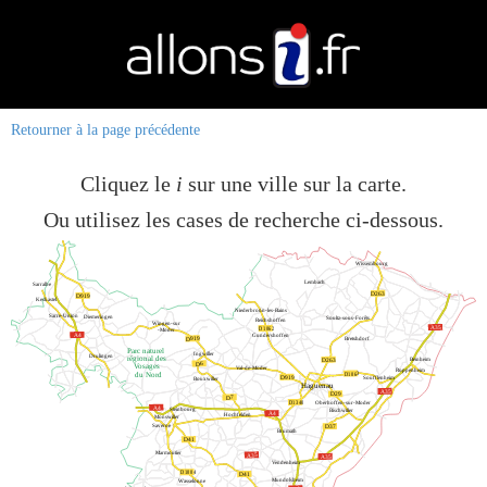
Retourner à la page précédente
Cliquez le
i
sur une ville sur la carte.
Ou utilisez les cases de recherche ci-dessous.
Wissembourg
Lembach
Sarralbe
D263
D919
Keskastel
Niederbronn-les-Bains
Sarre-Union
Diemeringen
Soultz-sous-Forêts
Reichshoffen
Wingen-sur
A35
D1062
-Moder
A4
Gundershoffen
D919
Bretshdorf
Parc naturel
Ingwiller
Drulingen
régional des
Beinheim
D263
D6
Vosages
Val-de-Moder
Roppenheim
du Nord
D1063
D919
Soufflenheim
Bouxwiller
Haguenau
A35
D29
D7
Oberhoffen-sur-Moder
D1340
A4
Steinbourg
Bischwiller
A4
Hochfelden
Monswiller
Saverne
D37
Brumath
D41
Marmoutier
A35
A35
Vendenheim
D1004
D41
Mundolsheim
Wasselonne